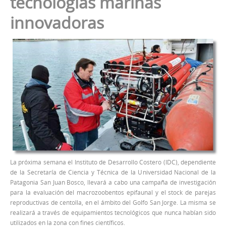
tecnologías marinas
innovadoras
La próxima semana el Instituto de Desarrollo Costero (IDC), dependiente
de la Secretaría de Ciencia y Técnica de la Universidad Nacional de la
Patagonia San Juan Bosco, llevará a cabo una campaña de investigación
para la evaluación del macrozoobentos epifaunal y el stock de parejas
reproductivas de centolla, en el ámbito del Golfo San Jorge. La misma se
realizará a través de equipamientos tecnológicos que nunca habían sido
utilizados en la zona con fines científicos.