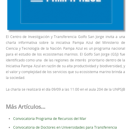
El Centro de Investigación y Transferencia Golfo San Jorge invita a una
charla informativa sobre la iniciativa Pampa Azul del Ministerio de
Ciencia y Tecnología de la Nación. Pampa Azul es un programa nacional
para el estudio de los ecosistemas marinos. El Golfo San Jorge (GSJ) fue
identificado como una de las regiones de interés prioritario dentro de la
Iniciativa Pampa Azul en razón de su alta productividad y biodiversidad, y
el valor y complejidad de los servicios que su ecosistema marino brinda a
la sociedad.
La charla se realizará el día 09/09 a las 11:00 en el aula 204 de la UNPSJB
Más Artículos...
Convocatoria Programa de Recursos del Mar
Convocatoria de Doctores en Universidades para Transferencia