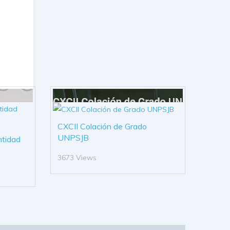
CXCII Colación de Grado
UNPSJB
ntidad
3673 Views