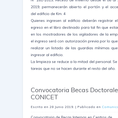
Nº 281-2019, Receso de Invierno desde el 08 al 2
2019, permanecerán abierto el portón y el acce
del edificio de Km. 4
Quienes ingresen al edificio deberán registrar e
egreso en el libro destinado para tal fin que est
en los mostradores de los vigiladores de la emp
el ingreso será con autorización previa por lo que 
realizar un listado de las guardias mínimas que
ingresar al edificio.
La limpieza se reduce a la mitad del personal. Se
tareas que no se hacen durante el resto del año.
Convocatoria Becas Doctoral
CONICET
Escrito en
28 Junio 2019
. | Publicado en
Comunic
Convocatoria de Becas Internas en Centros de