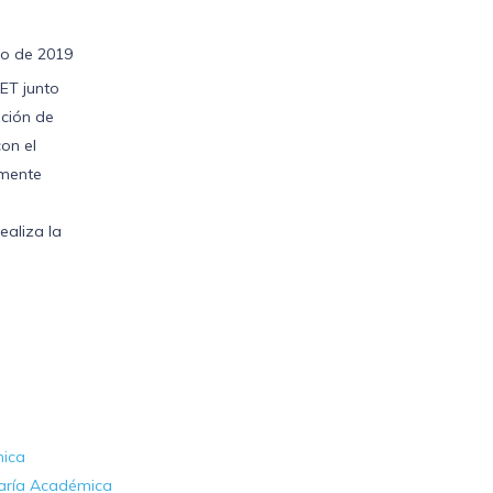
lio de 2019
ET junto
ación de
con el
lmente
ealiza la
mica
etaría Académica