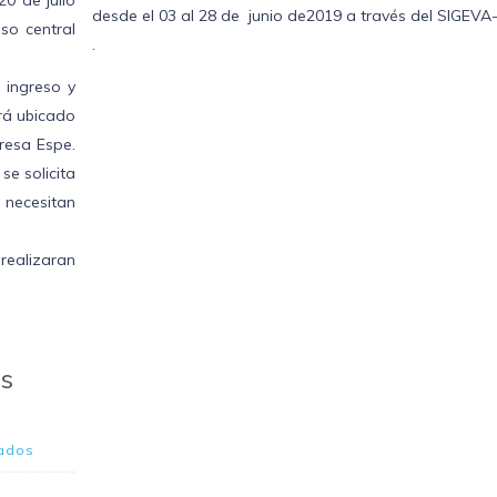
0 de julio
desde el 03 al 28 de junio de2019 a través del SIGEV
so central
.
l ingreso y
ará ubicado
resa Espe.
se solicita
 necesitan
 realizaran
es
ados