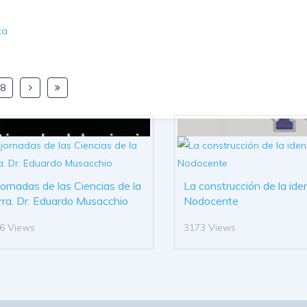
a
ca
8
 jornadas de las Ciencias de la
La construcción de la ide
rra. Dr. Eduardo Musacchio
Nodocente
6 Views
3173 Views