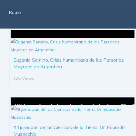
Radio
Eugenio Semino, Crisis humanitaria de las Personas
Mayores en Argentina
126 Views
XII jornadas de las Ciencias de la Tierra. Dr. Eduardo
Musacchio