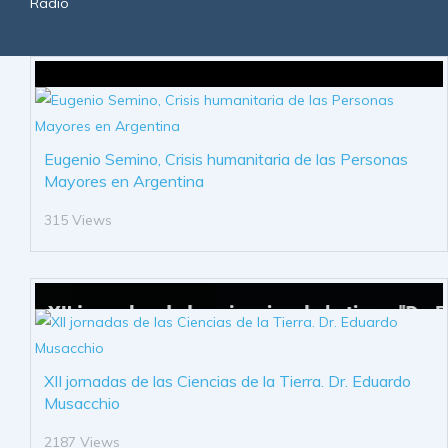
Radio
Eugenio Semino, Crisis humanitaria de las Personas
Mayores en Argentina
315 Views
XII jornadas de las Ciencias de la Tierra. Dr. Eduardo
Musacchio
2187 Views