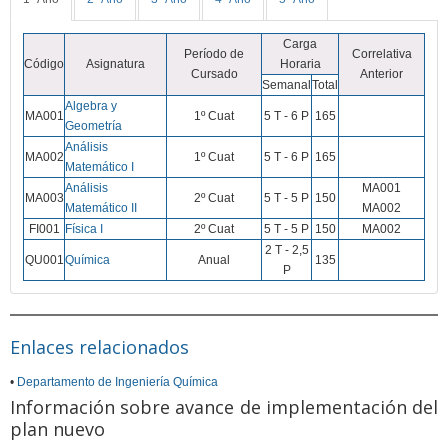
Carga
Período de
Correlativa
Código
Asignatura
Horaria
Cursado
Anterior
Semanal
Total
Algebra y
MA001
1º Cuat
5 T - 6 P
165
Geometría
Análisis
MA002
1º Cuat
5 T - 6 P
165
Matemático I
Análisis
MA001
MA003
2º Cuat
5 T - 5 P
150
Matemático II
MA002
FI001
Física I
2º Cuat
5 T - 5 P
150
MA002
2 T - 2,5
QU001
Química
Anual
135
P
Enlaces relacionados
•
Departamento de Ingeniería Química
Información sobre avance de implementación del
plan nuevo