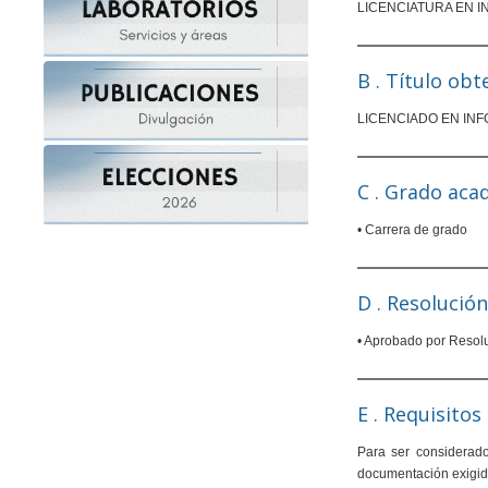
LICENCIATURA EN 
B . Título obt
LICENCIADO
EN IN
C . Grado aca
• Carrera de grado
D . Resolución
• Aprobado por Resolu
E . Requisito
Para ser considerad
documentación exigida