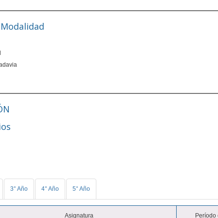
y Modalidad
l
adavia
ÓN
ios
3° Año
4° Año
5° Año
Asignatura
Período