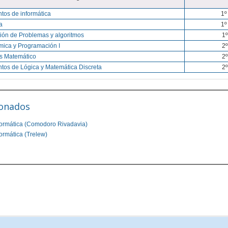
tos de informática
1º
a
1º
ión de Problemas y algoritmos
1º
tmica y Programación I
2º
is Matemático
2º
tos de Lógica y Matemática Discreta
2º
ionados
ormática (Comodoro Rivadavia)
ormática (Trelew)