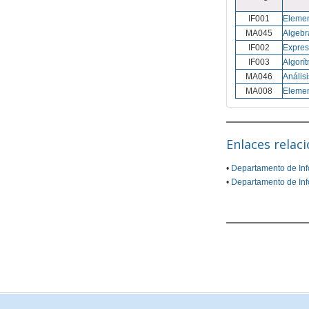
IF001
Elemen
MA045
Algebr
IF002
Expres
IF003
Algorí
MA046
Anális
MA008
Elemen
Enlaces relac
•
Departamento de Inf
•
Departamento de Inf