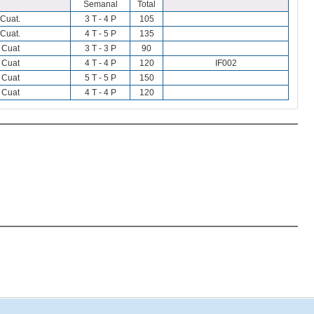
Semanal
Total
 Cuat.
3 T - 4 P
105
 Cuat.
4 T - 5 P
135
 Cuat
3 T - 3 P
90
 Cuat
4 T - 4 P
120
IF002
 Cuat
5 T - 5 P
150
 Cuat
4 T - 4 P
120