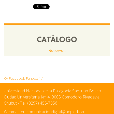
KA Facebook Fanbox 1.1
Universidad Nacional de la Patagonia San Juan Bosco
Ciudad Universitaria Km 4, 9005 Comodoro Rivadavia,
Chubut - Tel: (0297) 455-7856
Webmaster:
comunicaciondigital@unp.edu.ar