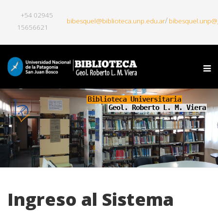
+54 02945
/
bibesquel@biblioteca.unp.edu.ar
bibesquel.unp@
15656621
Biblioteca Universitaria
Geol. Roberto L. M. Viera
Ingreso al Sistema