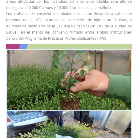
áreas afectadas por los incendios, en la zona de Cholila. Este año se
entregaran 40.000 Coihues y 15.000 Cipreses de la cordillera.
Los trabajos de cosecha y embalado se están llevando a cabo con
personal de la UPV, alumnos de la carrera de Ingeniería Forestal, y
alumnos de sexto año de la Escuela Politécnica N° 701 de la ciudad de
Esquel, en el marco del convenio firmado entre ambas Instituciones
dentro del Programa de Prácticas Profesionalizantes (PPS).