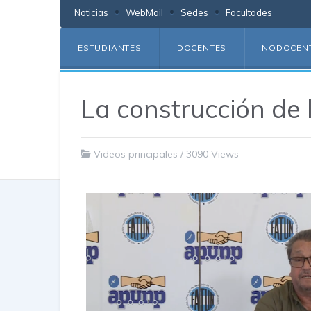
Noticias
WebMail
Sedes
Facultades
ESTUDIANTES
DOCENTES
NODOCEN
La construcción de
Videos principales
/
3090 Views