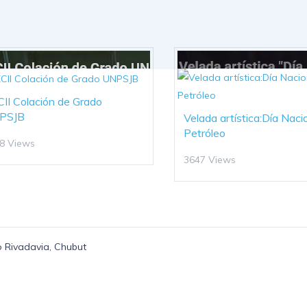
II Colación de Grado
PSJB
Velada artística:Día Nacio
Petróleo
8 Views
3647 Views
 Rivadavia, Chubut