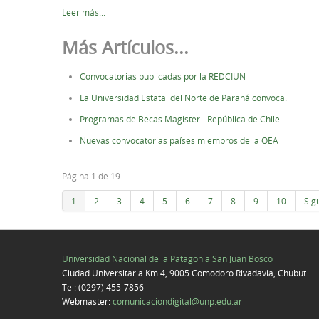
Leer más...
Más Artículos...
Convocatorias publicadas por la REDCIUN
La Universidad Estatal del Norte de Paraná convoca.
Programas de Becas Magister - República de Chile
Nuevas convocatorias países miembros de la OEA
Página 1 de 19
1
2
3
4
5
6
7
8
9
10
Sig
Universidad Nacional de la Patagonia San Juan Bosco
Ciudad Universitaria Km 4, 9005 Comodoro Rivadavia, Chubut
Tel: (0297) 455-7856
Webmaster:
comunicaciondigital@unp.edu.ar