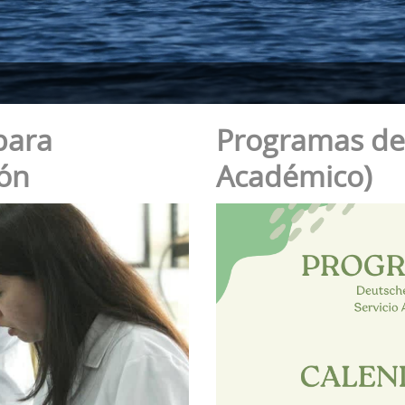
para
Programas de
ión
Académico)