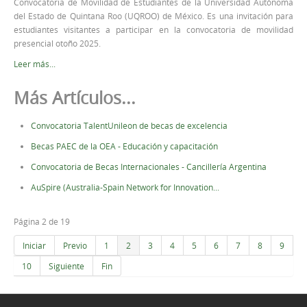
Convocatoria de Movilidad de Estudiantes de la Universidad Autónoma
del Estado de Quintana Roo (UQROO) de México. Es una invitación para
estudiantes visitantes a participar en la convocatoria de movilidad
presencial otoño 2025.
Leer más...
Más Artículos...
Convocatoria TalentUnileon de becas de excelencia
Becas PAEC de la OEA - Educación y capacitación
Convocatoria de Becas Internacionales - Cancillería Argentina
AuSpire (Australia-Spain Network for Innovation...
Página 2 de 19
Iniciar
Previo
1
2
3
4
5
6
7
8
9
10
Siguiente
Fin