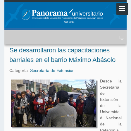
Se desarrollaron las capacitaciones
barriales en el barrio Máximo Abásolo
Categoría:
Secretaría de Extensión
Desde la
Secretaría
de
Extensión
de la
Universida
d Nacional
de la
Patagonia