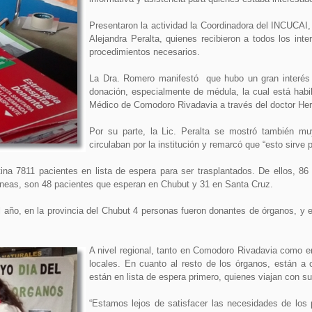
Presentaron la actividad la Coordinadora del INCUCAI,
Alejandra Peralta, quienes recibieron a todos los int
procedimientos necesarios.
La Dra. Romero manifestó que hubo un gran interés 
donación, especialmente de médula, la cual está habil
Médico de Comodoro Rivadavia a través del doctor Her
Por su parte, la Lic. Peralta se mostró también muy
circulaban por la institución y remarcó que “esto sirve
a 7811 pacientes en lista de espera para ser trasplantados. De ellos, 86
órneas, son 48 pacientes que esperan en Chubut y 31 en Santa Cruz.
l año, en la provincia del Chubut 4 personas fueron donantes de órganos, y 
A nivel regional, tanto en Comodoro Rivadavia como en
locales. En cuanto al resto de los órganos, están a 
están en lista de espera primero, quienes viajan con sus
“Estamos lejos de satisfacer las necesidades de los 