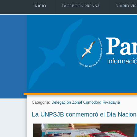
INICIO
FACEBOOK PRENSA
DIARIO VI
Categoría:
Delegación Zonal Comodoro Rivadavia
La UNPSJB conmemoró el Día Naciona