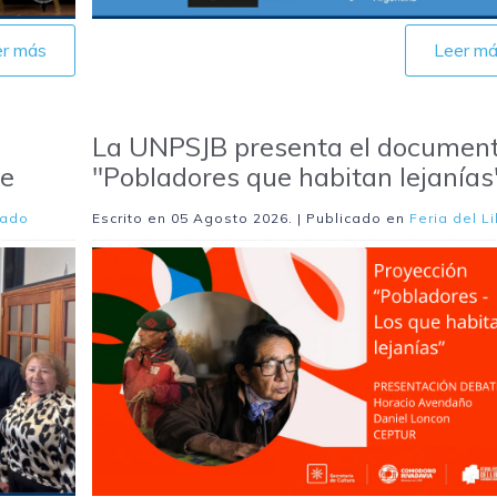
er más
Leer m
La UNPSJB presenta el document
se
"Pobladores que habitan lejanías
rado
Escrito en
05 Agosto 2026
. | Publicado en
Feria del L