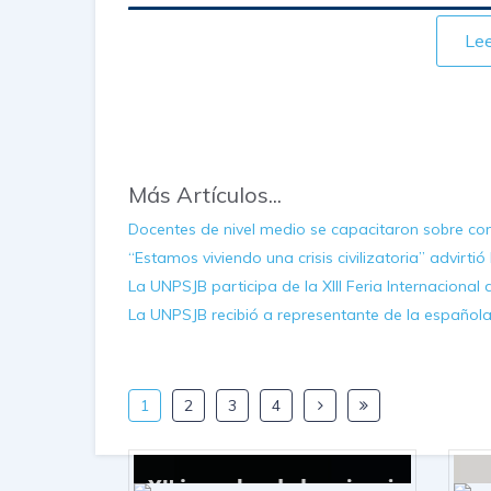
Le
Más Artículos...
Docentes de nivel medio se capacitaron sobre c
“Estamos viviendo una crisis civilizatoria” advirtió
La UNPSJB participa de la XIII Feria Internacional d
La UNPSJB recibió a representante de la español
1
2
3
4