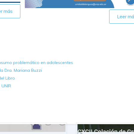
er más
Leer m
onsumo problemático en adolescentes
 la Dra. Mariana Buzzi
el Libro
a UNIR