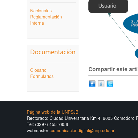
Nacionales
Reglamentación
Interna
Documentación
Compartir este art
Glosario
Formularios
Página web de la UNPSJB
Rectorado: Ciudad Universitaria Km 4, 9005 Comodoro 
Tel: (0297) 455-7856
webmaster::
comunicaciondigital@unp.edu.ar