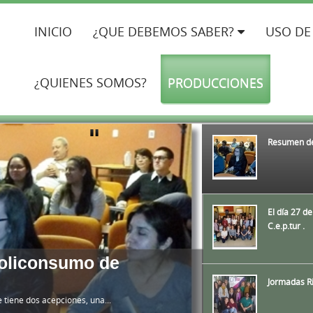
INICIO
¿QUE DEBEMOS SABER?
USO DE
¿QUIENES SOMOS?
PRODUCCIONES
Resumen de
El día 27 d
C.e.p.tur .
Policonsumo de
Jormadas R
tiene dos acepciones, una...