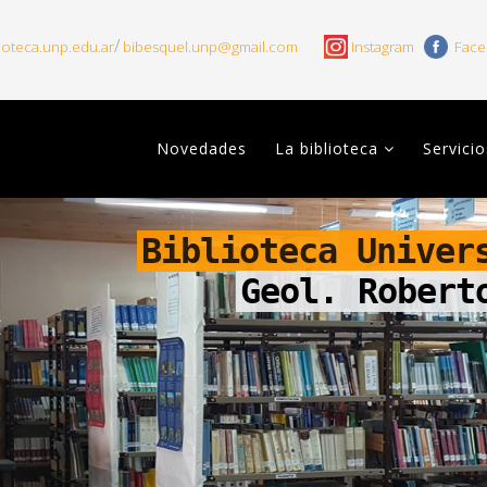
/
ioteca.unp.edu.ar
bibesquel.unp@gmail.com
Instagram
Fac
Novedades
La biblioteca
Servicio
Biblioteca Univer
Geol. Robert