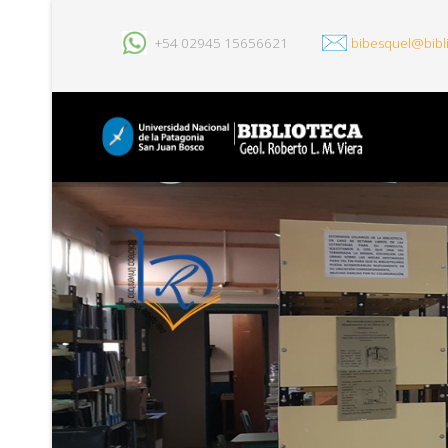
+54 02945 15656621
bibesquel@bibl