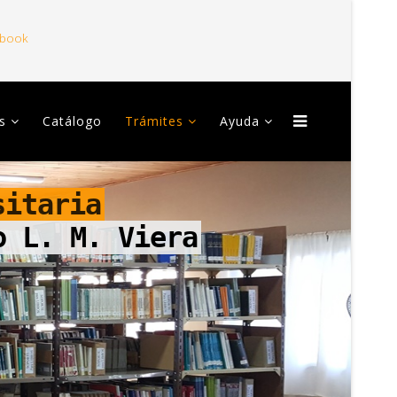
ebook
s
Catálogo
Trámites
Ayuda
sitaria
o L. M. Viera