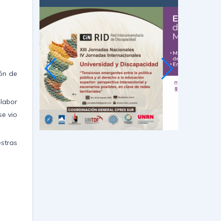
ón de
labor
e vio
estras