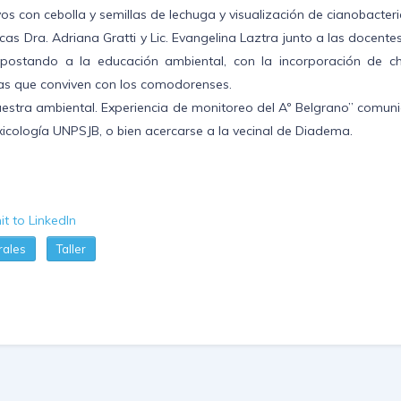
s con cebolla y semillas de lechuga y visualización de cianobacteri
s Dra. Adriana Gratti y Lic. Evangelina Laztra junto a las docente
 apostando a la educación ambiental, con la incorporación de ch
as que conviven con los comodorenses.
 muestra ambiental. Experiencia de monitoreo del Aº Belgrano” comun
icología UNPSJB, o bien acercarse a la vecinal de Diadema.
rales
Taller