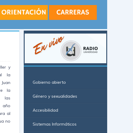
o
ler y
al la
Gobierno abierto
 Juan
re la
Género y sexualidades
 las
l año
Accesibilidad
ra al
ua no
Sistemas Informáticos