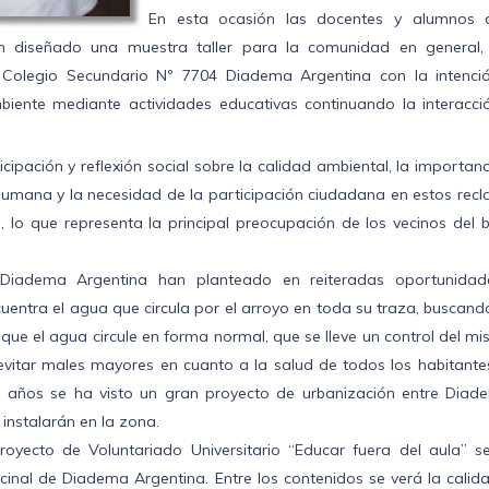
En esta ocasión las docentes y alumnos 
n diseñado una muestra taller para la comunidad en general,
 Colegio Secundario Nº 7704 Diadema Argentina con la intenci
biente mediante actividades educativas continuando la interacci
ipación y reflexión social sobre la calidad ambiental, la importan
d humana y la necesidad de la participación ciudadana en estos rec
 lo que representa la principal preocupación de los vecinos del b
 Diadema Argentina han planteado en reiteradas oportunidad
uentra el agua que circula por el arroyo en toda su traza, buscan
ue el agua circule en forma normal, que se lleve un control del m
evitar males mayores en cuanto a la salud de todos los habitante
os años se ha visto un gran proyecto de urbanización entre Diad
instalarán en la zona.
oyecto de Voluntariado Universitario “Educar fuera del aula” se
cinal de Diadema Argentina. Entre los contenidos se verá la calid