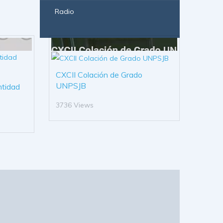
Radio
CXCII Colación de Grado
UNPSJB
ntidad
3736 Views