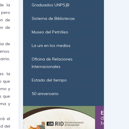
de la
Graduados UNPSJB
 pero
Sistema de Bibliotecas
ón de
ón de
Museo del Petróleo
cia de
La uni en los medios
lamos.
arrio,
Oficina de Relaciones
Internacionales
es la
Estado del tiempo
do que
ismo y
50 aniversario
s que
ema y
rá el
ad del