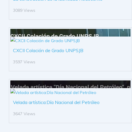
3089 Views
CXCII Colación de Grado UNPSJB
3597 Views
Velada artística:Día Nacional del Petróleo
3647 Views