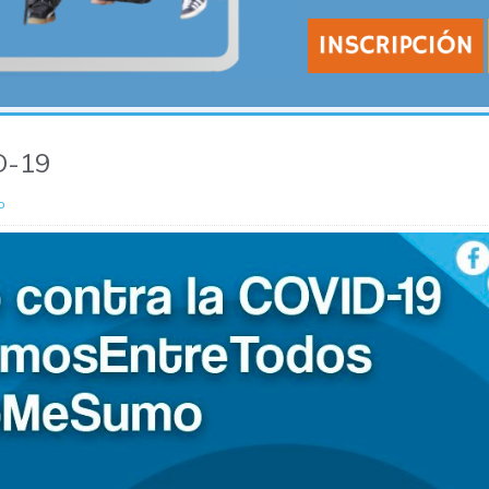
D-19
o