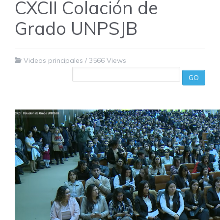
CXCII Colación de
Grado UNPSJB
Videos principales
/
3566 Views
GO