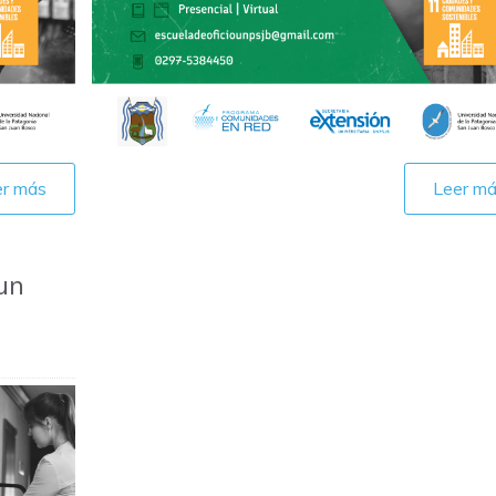
er más
Leer m
un