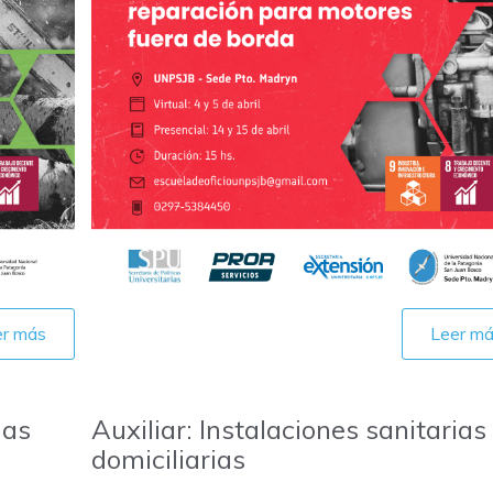
er más
Leer m
ias
Auxiliar: Instalaciones sanitarias
domiciliarias