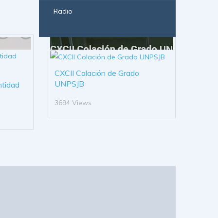
Radio
CXCII Colación de Grado
UNPSJB
ntidad
3694 Views