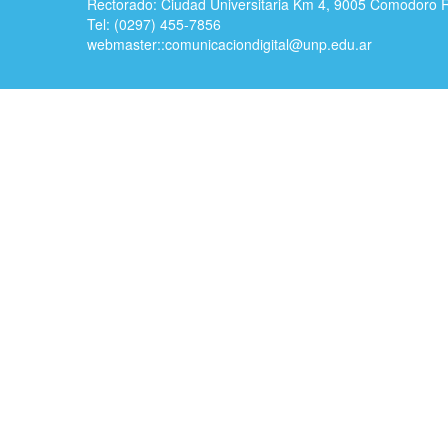
Rectorado: Ciudad Universitaria Km 4, 9005 Comodoro 
Tel: (0297) 455-7856
webmaster::
comunicaciondigital@unp.edu.ar