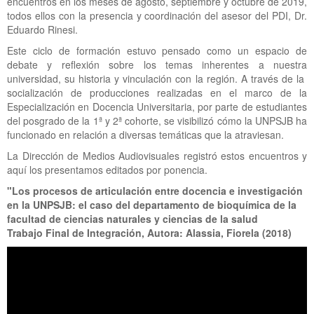
encuentros en los meses de agosto, septiembre y octubre de 2019,
todos ellos con la presencia y coordinación del asesor del PDI, Dr.
Eduardo Rinesi.
Este ciclo de formación estuvo pensado como un espacio de
debate y reflexión sobre los temas inherentes a nuestra
universidad, su historia y vinculación con la región. A través de la
socialización de producciones realizadas en el marco de la
Especialización en Docencia Universitaria, por parte de estudiantes
del posgrado de la 1ª y 2ª cohorte, se visibilizó cómo la UNPSJB ha
funcionado en relación a diversas temáticas que la atraviesan.
La Dirección de Medios Audiovisuales registró estos encuentros y
aquí los presentamos editados por ponencia.
"Los procesos de articulación entre docencia e investigación
en la UNPSJB: el caso del departamento de bioquímica de la
facultad de ciencias naturales y ciencias de la salud
Trabajo Final de Integración, Autora: Alassia, Fiorela (2018)