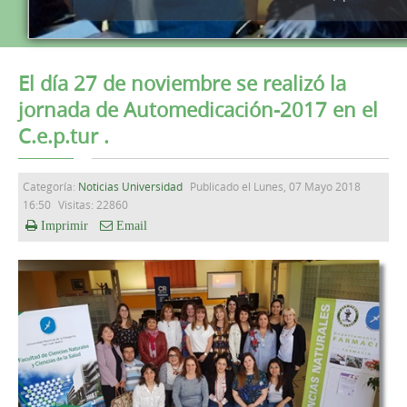
El día 27 de noviembre se realizó la
jornada de Automedicación-2017 en el
C.e.p.tur .
Categoría:
Noticias Universidad
Publicado el Lunes, 07 Mayo 2018
16:50
Visitas: 22860
Imprimir
Email