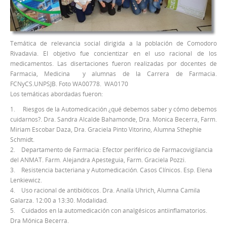
Temática de relevancia social dirigida a la población de Comodoro
Rivadavia. El objetivo fue concientizar en el uso racional de los
medicamentos. Las disertaciones fueron realizadas por docentes de
Farmacia, Medicina y alumnas de la Carrera de Farmacia.
FCNyCS.UNPSJB. Foto WA00778. WA0170
Los temáticas abordadas fueron:
1. Riesgos de la Automedicación ¿qué debemos saber y cómo debemos
cuidarnos?. Dra. Sandra Alcalde Bahamonde, Dra. Monica Becerra, Farm.
Miriam Escobar Daza, Dra. Graciela Pinto Vitorino, Alumna Sthephie
Schmidt.
2. Departamento de Farmacia: Efector periférico de Farmacovigilancia
del ANMAT. Farm. Alejandra Apesteguia, Farm. Graciela Pozzi.
3. Resistencia bacteriana y Automedicación. Casos Clínicos. Esp. Elena
Lenkiewicz.
4. Uso racional de antibióticos. Dra. Analía Uhrich, Alumna Camila
Galarza. 12:00 a 13:30. Modalidad.
5. Cuidados en la automedicación con analgésicos antiinflamatorios.
Dra Mónica Becerra.