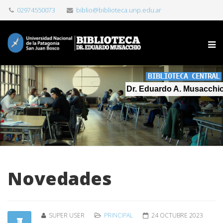
02974550073
biblio@biblioteca.unp.edu.ar
BIBLIOTECA CENTRAL
Dr. Eduardo A. Musacchi
Novedades
SUPER USER
PRINCIPAL
24 OCTUBRE 2023