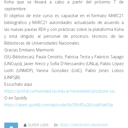
Koha que se llevará a cabo a partir del próximo 7 de
septiembre.
El objetivo de este curso es capacitar en el formato MARC21
bibliográfico y MARC21 autoridades actualizado de acuerdo a
las nuevas pautas RDA y con prácticas sobre la plataforma Koha
y está dirigido al personal de procesos técnicos de las
Bibliotecas de Universidades Nacionales.
Gracias Emiliano Marmonti
(SIU-Bibliotecas), Paula Ceriotto, Patricia Testa y Fabricio Sayago
(UNCuyo)), Javier Areco y Sofía D'Alessandro (UNLa), Pablo López
Liotti (UNMDP), Yanina González (UdC), Pablo Jones Lobos
(UNPSJB).
Escuchalo aquí
https://portal.comunidad.siu.edu.ar/novedades/podcast-siu
O en Spotify
https://open.spotify.com/episode/6zS5fs8Sx2jlUcqKHalA3p
SUPER USER
SEDE COMODORO RIVADAVIA