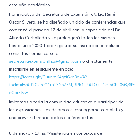
este año académico.
Por iniciativa del Secretario de Extensión a/c Lic. René
Oscar Silvera, se ha diseñado un ciclo de conferencias que
comenzó el pasado 17 de abril con la exposición del Dr.
Alfredo Carballeda y se prolongará todos los viernes
hasta junio 2020. Para registrar su inscripción o realizar
consultas comunicarse a
secretariaextensionfhcs@gmail.com
o directamente
inscribirse en el siguiente enlace:
https://forms.gle/GuunmK4gtf6kp3gVA?
fbclid=IwAR2GkjrcO1m13Ns77MJBPb1_BATQz_DIc_bGbL0s6y6l5
eCor45jw
Invitamos a toda la comunidad educativa a participar de
las exposiciones. Les dejamos el cronograma completo y
una breve referencia de los conferencistas.
8 de mayo - 17 hs. “Asistencia en contextos de