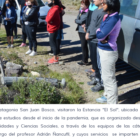
tagonia San Juan Bosco, visitaron la Estancia "El Sol", ubicada 
 de estudios desde el inicio de la pandemia, que es organizado de
ades y Ciencias Sociales, a través de los equipos de las cát
o del profesor Adrián Ñancufil, y cuyos servicios se imparten 