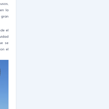
usos,
 en la
 gran
sde el
ividad
ue se
on el