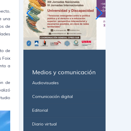
pecto,
re una
vos de
idades
uto de
s Foix
unto a
Medios y comunicación
ión de
Audiovisuales
ealizó
Comunicación digital
studio
Editorial
Diario virtual