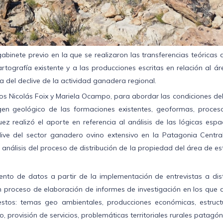
abinete previo en la que se realizaron las transferencias teóricas 
rtografía existente y a las producciones escritas en relación al á
ca del declive de la actividad ganadera regional.
s Nicolás Foix y Mariela Ocampo, para abordar las condiciones del 
origen geológico de las formaciones existentes, geoformas, proces
ez realizó el aporte en referencia al análisis de las lógicas espa
ive del sector ganadero ovino extensivo en la Patagonia Central
análisis del proceso de distribución de la propiedad del área de es
iento de datos a partir de la implementación de entrevistas a dis
en proceso de elaboración de informes de investigación en los que
uestos: temas geo ambientales, producciones económicas, estruct
, provisión de servicios, problemáticas territoriales rurales patagón