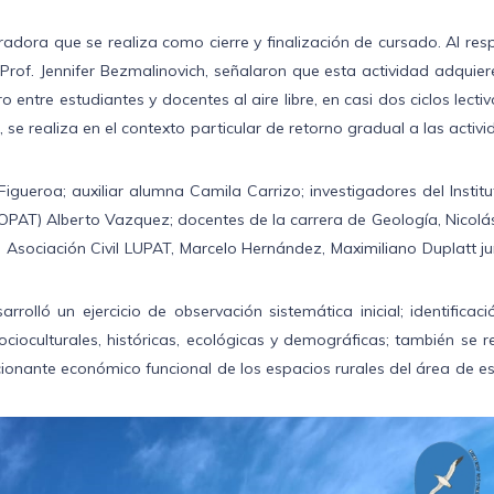
gradora que se realiza como cierre y finalización de cursado. Al res
 Prof. Jennifer Bezmalinovich, señalaron que esta actividad adquie
 entre estudiantes y docentes al aire libre, en casi dos ciclos lecti
 se realiza en el contexto particular de retorno gradual a las activ
a Figueroa; auxiliar alumna Camila Carrizo; investigadores del Instit
OPAT) Alberto Vazquez; docentes de la carrera de Geología, Nicolá
 Asociación Civil LUPAT, Marcelo Hernández, Maximiliano Duplatt j
olló un ejercicio de observación sistemática inicial; identificac
ocioculturales, históricas, ecológicas y demográficas; también se r
cionante económico funcional de los espacios rurales del área de e