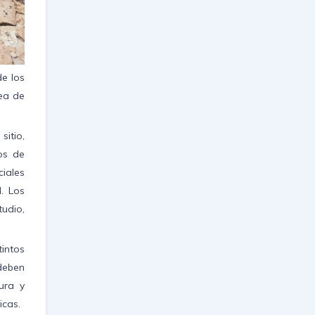
de los
rea de
sitio,
os de
ciales
. Los
tudio,
tintos
 deben
ura y
icas.