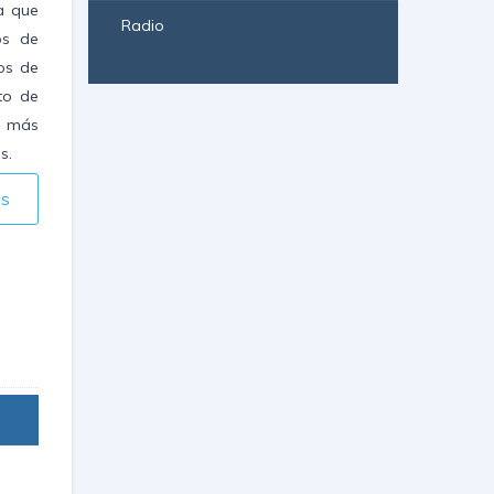
a que
Radio
os de
os de
nto de
z más
s.
ás