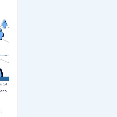
as 14
osco,
),