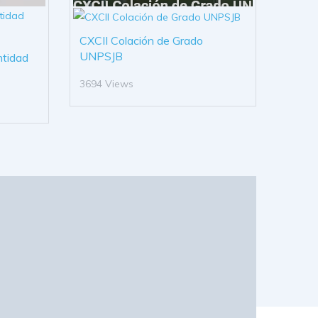
CXCII Colación de Grado
UNPSJB
ntidad
3694 Views