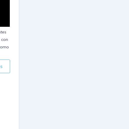
ntes
s con
 como
ás