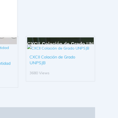
CXCII Colación de Grado
UNPSJB
ntidad
3680 Views