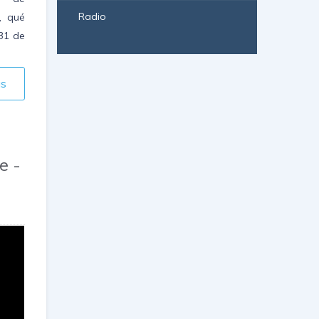
Radio
, qué
 31 de
ás
e -