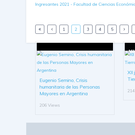
Ingresantes 2021 - Facultad de Ciencias Económi
1
2
3
4
5
XII
Tie
Eugenio Semino, Crisis
humanitaria de las Personas
214
Mayores en Argentina
206 Views