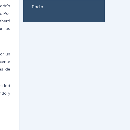
odría
Radio
. Por
eberá
ar los
gar un
cente
es de
nidad
ando y