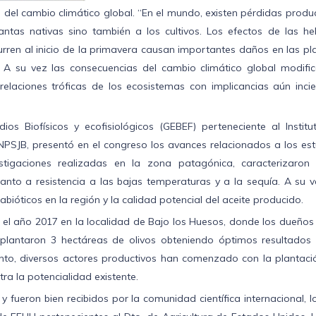
 del cambio climático global. “En el mundo, existen pérdidas produ
ntas nativas sino también a los cultivos. Los efectos de las he
urren al inicio de la primavera causan importantes daños en las pl
. A su vez las consecuencias del cambio climático global modific
 relaciones tróficas de los ecosistemas con implicancias aún incie
os Biofísicos y ecofisiológicos (GEBEF) perteneciente al Institu
PSJB, presentó en el congreso los avances relacionados a los est
vestigaciones realizadas en la zona patagónica, caracterizaron 
anto a resistencia a las bajas temperaturas y a la sequía. A su v
abióticos en la región y la calidad potencial del aceite producido.
 el año 2017 en la localidad de Bajo los Huesos, donde los dueños
mplantaron 3 hectáreas de olivos obteniendo óptimos resultados 
ento, diversos actores productivos han comenzado con la plantaci
ra la potencialidad existente.
 fueron bien recibidos por la comunidad científica internacional, l