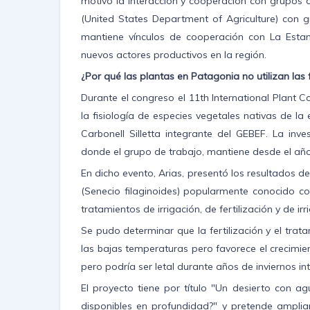
motivó la interacción y cooperación con grupos 
(United States Department of Agriculture) con 
mantiene vínculos de cooperación con La Estan
nuevos actores productivos en la región.
¿Por qué las plantas en Patagonia no utilizan las
Durante el congreso el 11th International Plant 
la fisiología de especies vegetales nativas de la
Carbonell Silletta integrante del GEBEF. La inv
donde el grupo de trabajo, mantiene desde el a
En dicho evento, Arias, presentó los resultados de
(Senecio filaginoides) popularmente conocido c
tratamientos de irrigación, de fertilización y de i
Se pudo determinar que la fertilización y el trata
las bajas temperaturas pero favorece el crecimien
pero podría ser letal durante años de inviernos in
El proyecto tiene por título "Un desierto con a
disponibles en profundidad?" y pretende ampli