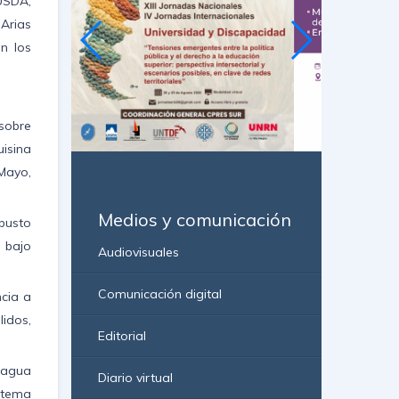
USDA,
Arias
n los
 sobre
uisina
Mayo,
Medios y comunicación
rbusto
 bajo
Audiovisuales
Comunicación digital
ncia a
lidos,
Editorial
 agua
Diario virtual
stema