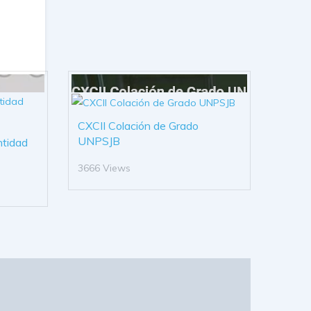
CXCII Colación de Grado
UNPSJB
ntidad
3666 Views