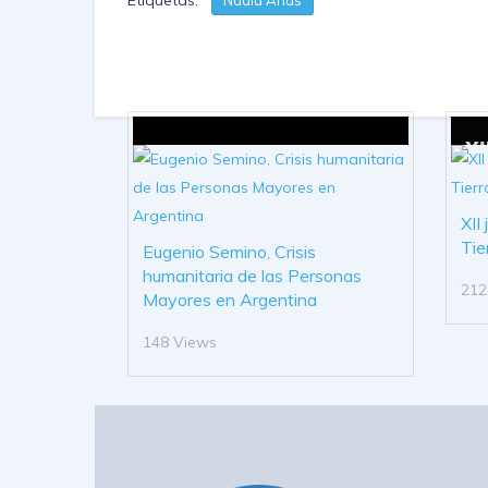
Etiquetas:
Nadia Arias
XII
Tie
Eugenio Semino, Crisis
humanitaria de las Personas
212
Mayores en Argentina
148 Views