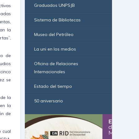
Graduados UNPSJB
ctivas
ladas
Sistema de Bibliotecas
antas,
an la
Museo del Petróleo
rtas”,
La uni en los medios
to de
udios
Oficina de Relaciones
cinco
Internacionales
ez se
Estado del tiempo
 de la
50 aniversario
en la
ón de
o cual