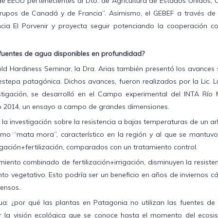
de EEUU pertenecientes al Dto. de Agricultura de Estados Unidos, 
grupos de Canadá y de Francia”. Asimismo, el GEBEF a través de 
cia El Porvenir y proyecta seguir potenciando la cooperación co
 fuentes de agua disponibles en profundidad?
Cold Hardiness Seminar, la Dra. Arias también presentó los avances
 estepa patagónica. Dichos avances, fueron realizados por la Lic. L
estigación, se desarrolló en el Campo experimental del INTA Río 
ño 2014, un ensayo a campo de grandes dimensiones.
 la investigación sobre la resistencia a bajas temperaturas de un a
omo “mata mora”, característico en la región y al que se mantuvo
rrigación+fertilización, comparados con un tratamiento control.
miento combinado de fertilización+irrigación, disminuyen la resiste
to vegetativo. Esto podría ser un beneficio en años de inviernos cá
tensos.
gua: ¿por qué las plantas en Patagonia no utilizan las fuentes de
ar la visión ecológica que se conoce hasta el momento del ecosi