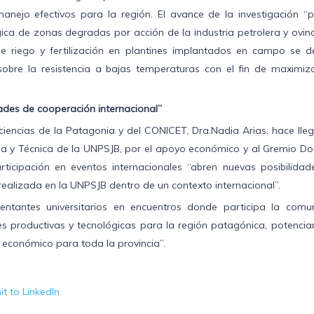
anejo efectivos para la región. El avance de la investigación “p
ca de zonas degradas por acción de la industria petrolera y ovina
de riego y fertilización en plantines implantados en campo se d
n sobre la resistencia a bajas temperaturas con el fin de maximiz
dades de cooperación internacional”
ociencias de la Patagonia y del CONICET, Dra.Nadia Arias, hace lle
cia y Técnica de la UNPSJB, por el apoyo económico y al Gremio Do
ticipación en eventos internacionales “abren nuevas posibilidad
 realizada en la UNPSJB dentro de un contexto internacional”.
entantes universitarios en encuentros donde participa la comu
nes productivas y tecnológicas para la región patagónica, potenci
o económico para toda la provincia”.