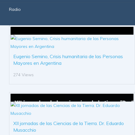
Radio
Eugenio Semino, Crisis humanitaria de las Personas
Mayores en Argentina
274 Views
XII jornadas de las Ciencias de la Tierra. Dr. Eduardo
Musacchio