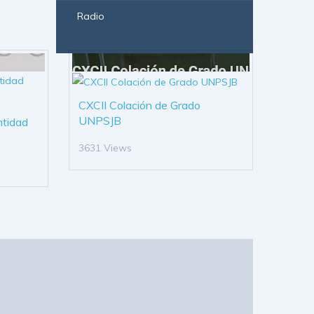
Radio
CXCII Colación de Grado
UNPSJB
ntidad
3631 Views