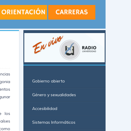
ncias
Gobierno abierto
agonia
entos
Género y sexualidades
gunar
Accesibilidad
e los
aíses
Sistemas Informáticos
 como