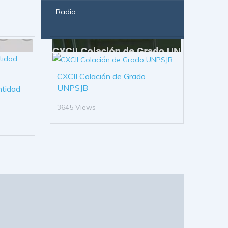
Radio
CXCII Colación de Grado
UNPSJB
ntidad
3645 Views