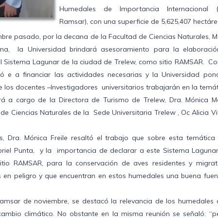
Humedales de Importancia Internacional (s
Ramsar), con una superficie de 5,625,407 hectáre
embre pasado, por la decana de la Facultad de Ciencias Naturales, 
rna, la Universidad brindará asesoramiento para la elaboració
el Sistema Lagunar de la ciudad de Trelew, como sitio RAMSAR. Co
ió e a financiar las actividades necesarias y la Universidad pon
e los docentes –Investigadores universitarios trabajarán en la temát
rá a cargo de la Directora de Turismo de Trelew, Dra. Mónica M
e Ciencias Naturales de la Sede Universitaria Trelew , Oc Alicia V
, Dra. Mónica Freile resaltó el trabajo que sobre esta temática 
briel Punta, y la importancia de declarar a este Sistema Lagunar
itio RAMSAR, para la conservación de aves residentes y migrato
s en peligro y que encuentran en estos humedales una buena fuen
Ramsar de noviembre, se destacó la relevancia de los humedales
ambio climático. No obstante en la misma reunión se señaló: “p