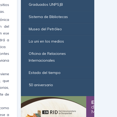
Graduados UNPSJB
itios
as.
Sistema de Bibliotecas
Mónica
n del
Museo del Petróleo
n ese
drá a
La uni en los medios
ica.
ontes
Oficina de Relaciones
iviana
Internacionales
Estado del tiempo
viene
, que
50 aniversario
rias,
te de
 como
ese a