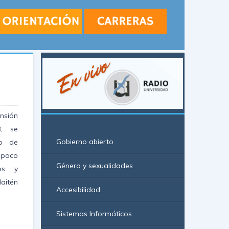
sión
, se
Gobierno abierto
so de
 poco
Género y sexualidades
os y
Maitén
Accesibilidad
Sistemas Informáticos