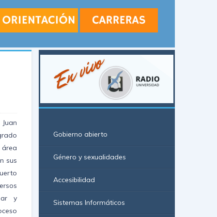
 Juan
Gobierno abierto
grado
l área
Género y sexualidades
en sus
uerto
Accesibilidad
ersos
uar y
Sistemas Informáticos
roceso