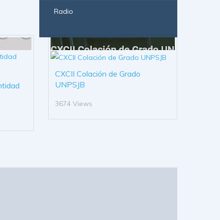
Radio
CXCII Colación de Grado
UNPSJB
ntidad
3674 Views