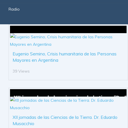
Radio
Eugenio Semino, Crisis humanitaria de las Personas
Mayores en Argentina
39 Views
XII jornadas de las Ciencias de la Tierra. Dr. Eduardo
Musacchio