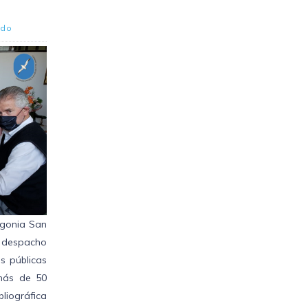
ado
agonia San
u despacho
as públicas
 más de 50
liográfica