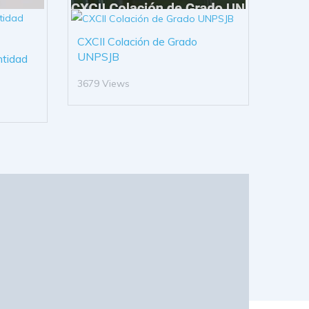
CXCII Colación de Grado
UNPSJB
ntidad
3679 Views