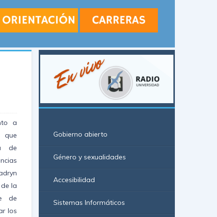
nto a
Gobierno abierto
a que
ia de
Género y sexualidades
encias
adryn
Accesibilidad
 de la
ie de
Sistemas Informáticos
r los