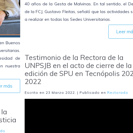
40 años de la Gesta de Malvinas. En tal sentido, el 
de la FCJ, Gustavo Fleitas, señaló que las actividades 
a realizar en todas las Sedes Universitarias.
Leer m
 en Buenos
ersitarias.
Testimonio de la Rectora de la
esidad de
UNPSJB en el acto de cierre de la
en nuestra
edición de SPU en Tecnópolis 20
2022
er más
Escrito en
23 Marzo 2022
. | Publicado en
Rectorado
 la
sticia
ado