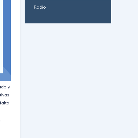
Radio
ado y
tivas
falta
e