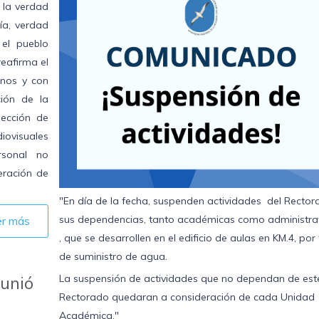
 la verdad
ía, verdad
 el pueblo
reafirma el
nos y con
ción de la
ección de
ovisuales
rsonal no
eración de
"En día de la fecha, suspenden actividades del Rector
sus dependencias, tanto académicas como administra
er más
, que se desarrollen en el edificio de aulas en KM.4, por 
de suministro de agua.
La suspensión de actividades que no dependan de est
eunió
Rectorado quedaran a consideración de cada Unidad
Académica."