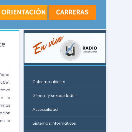
te
ñana,
Gobierno abierto
cibe”,
cativa
Género y sexualidades
de la
umnos
Accesibilidad
lación
 en la
Sistemas Informáticos