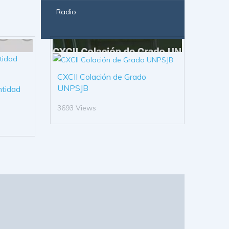
Radio
CXCII Colación de Grado
UNPSJB
ntidad
3693 Views