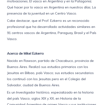
motivaciones; El vasco en Argentina y en la Patagonia;
misma
se
Qué hacer por lo vasco en Argentina en nuestros días; La
desarrollará
presencia de la juventud en un Centro Vasco.
a
partir
Cabe destacar, que el Prof. Ezkerro es un reconocido
de
profesional que ha desarrollado actividades similares en
las
18.30
91 centros vascos de Argentina, Paraguay, Brasil y el País
hs.
Vasco.
en
el
Centro
Vasco
Acerca de Mikel Ezkerro
de
Nacido en Rawson, partido de Chacabuco, provincia de
la
ciudad,
Buenos Aires. Realizó sus estudios primarios con los
ubicado
Jesuitas en Bilbao, país Vasco; sus estudios secundarios
en
Alsina
los continuó con los Jesuitas pero en el Colegio del
446,
Salvador, ciudad de Buenos Aires.
y
es
Es un Investigador histórico, especializado en la historia
abierta
del país Vasco, siglos XIX y XX, en Historia de la
al
público
Comunidad Argentina de origen Vasco y sus instituciones