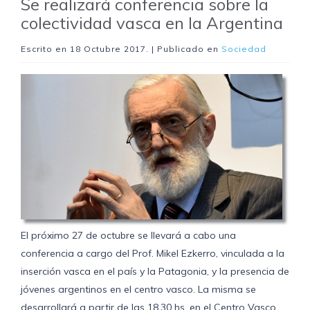
realizará
Se realizará conferencia sobre la
conferencia
colectividad vasca en la Argentina
sobre
la
Escrito en
18 Octubre 2017
. | Publicado en
Sociedad
colectividad
vasca
en
la
Argentina
El
próximo
27
de
octubre
se
llevará
a
El próximo 27 de octubre se llevará a cabo una
cabo
una
conferencia a cargo del Prof. Mikel Ezkerro, vinculada a la
conferencia
inserción vasca en el país y la Patagonia, y la presencia de
a
cargo
jóvenes argentinos en el centro vasco. La misma se
del
desarrollará a partir de las 18.30 hs. en el Centro Vasco