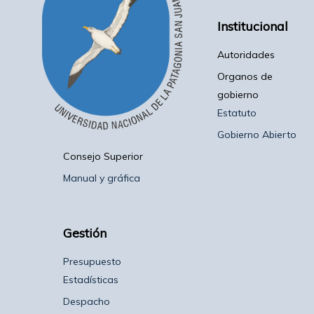
profesional
que
Institucional
ha
desarrollado
Autoridades
actividades
similares
Organos de
en
91
gobierno
centros
Estatuto
vascos
de
Gobierno Abierto
Argentina,
Paraguay,
Consejo Superior
Brasil
Manual y gráfica
y
el
País
Vasco.
Gestión
Acerca
Presupuesto
de
Mikel
Estadísticas
Ezkerro
Despacho
Nacido