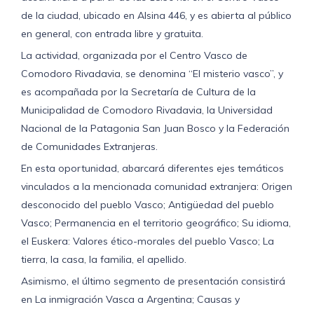
Prof.
de la ciudad, ubicado en Alsina 446, y es abierta al público
Mikel
Ezkerro,
en general, con entrada libre y gratuita.
vinculada
a
La actividad, organizada por el Centro Vasco de
la
Comodoro Rivadavia, se denomina “El misterio vasco”, y
inserción
es acompañada por la Secretaría de Cultura de la
vasca
en
Municipalidad de Comodoro Rivadavia, la Universidad
el
Nacional de la Patagonia San Juan Bosco y la Federación
país
y
de Comunidades Extranjeras.
la
Patagonia
,
En esta oportunidad, abarcará diferentes ejes temáticos
y
vinculados a la mencionada comunidad extranjera: Origen
la
desconocido del pueblo Vasco; Antigüedad del pueblo
presencia
de
Vasco; Permanencia en el territorio geográfico; Su idioma,
jóvenes
el Euskera: Valores ético-morales del pueblo Vasco; La
argentinos
en
tierra, la casa, la familia, el apellido.
el
Asimismo, el último segmento de presentación consistirá
centro
vasco.
en La inmigración Vasca a Argentina; Causas y
La