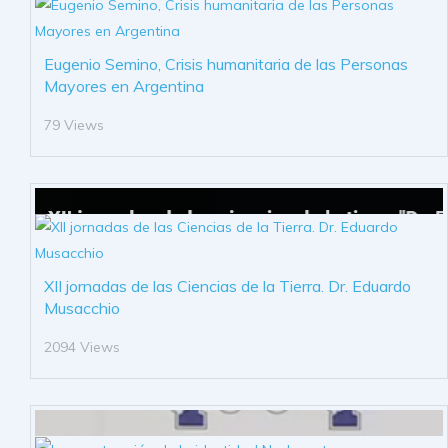
segmento
de
presentación
Eugenio Semino, Crisis humanitaria de las Personas
consistirá
Mayores en Argentina
en
La
inmigración
79 Views
Vasca
a
Argentina;
Causas
y
motivaciones;
El
vasco
en
XII jornadas de las Ciencias de la Tierra. Dr. Eduardo
Argentina
Musacchio
y
en
2094 Views
la
Patagonia;
Qué
hacer
por
lo