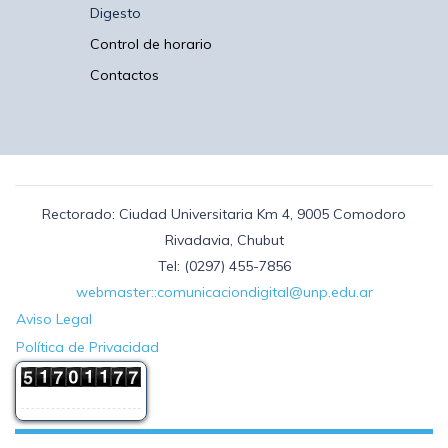
en
Digesto
Rawson,
partido
Control de horario
de
Contactos
Chacabuco,
provincia
de
Buenos
Aires.
Realizó
sus
estudios
Rectorado: Ciudad Universitaria Km 4, 9005 Comodoro
primarios
con
Rivadavia, Chubut
los
Tel: (0297) 455-7856
Jesuitas
webmaster::comunicaciondigital@unp.edu.ar
en
Bilbao,
Aviso Legal
país
Política de Privacidad
Vasco;
sus
estudios
secundarios
los
continuó