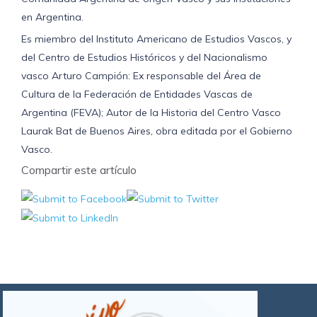
en
en Argentina.
general,
con
Es miembro del Instituto Americano de Estudios Vascos, y
entrada
del Centro de Estudios Históricos y del Nacionalismo
libre
y
vasco Arturo Campión: Ex responsable del Área de
gratuita.
Cultura de la Federación de Entidades Vascas de
La
actividad,
Argentina (FEVA); Autor de la Historia del Centro Vasco
organizada
Laurak Bat de Buenos Aires, obra editada por el Gobierno
por
Vasco.
el
Centro
Compartir este artículo
Vasco
de
Comodoro
Rivadavia,
se
denomina
“El
misterio
vasco”,
y
es
acompañada