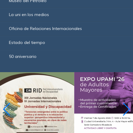
Comunidades
Museo del Petróleo
Extranjeras.
En
La uni en los medios
esta
oportunidad,
abarcará
Oficina de Relaciones Internacionales
diferentes
ejes
Estado del tiempo
temáticos
vinculados
a
50 aniversario
la
mencionada
comunidad
extranjera:
Origen
desconocido
del
pueblo
Vasco;
Antigüedad
del
pueblo
Vasco;
Permanencia