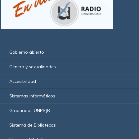
por
la
Secretaría
de
Cultura
de
la
Municipalidad
de
Gobierno abierto
Comodoro
Rivadavia,
la
Género y sexualidades
Universidad
Nacional
Accesibilidad
de
la
Patagonia
Sistemas Informáticos
San
Juan
Graduados UNPSJB
Bosco
y
la
Sistema de Bibliotecas
Federación
de