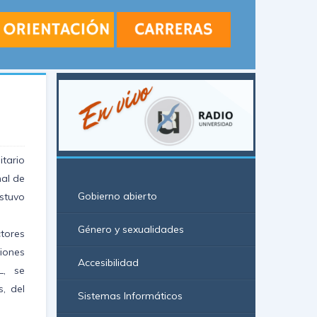
tario
nal de
Gobierno abierto
stuvo
Género y sexualidades
ctores
iones
Accesibilidad
L, se
, del
Sistemas Informáticos