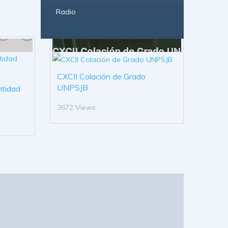
Radio
CXCII Colación de Grado
UNPSJB
ntidad
3672 Views