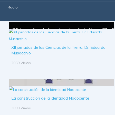
Radio
XII jornadas de las Ciencias de la Tierra. Dr. Eduardo
Musacchio
2059 Views
La construcción de la identidad Nodocente
3099 Views