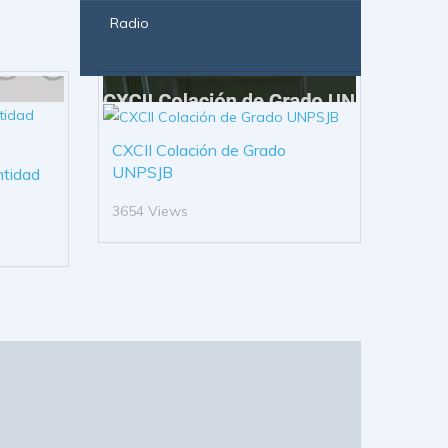
Radio
CXCII Colación de Grado
UNPSJB
ntidad
3654 Views