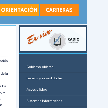
nsi
ó
n
Gobierno abierto
 de la
Género y sexualidades
e los
Accesibilidad
a y
a
Sistemas Informáticos
de