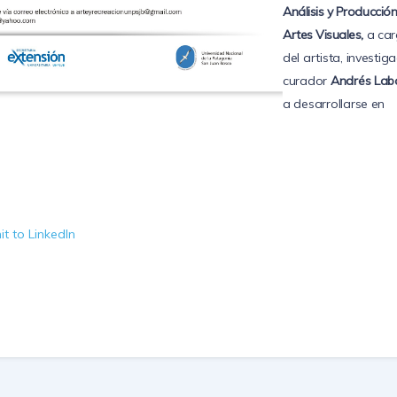
An
á
lisis y Producci
ó
n
Artes Visuales,
a ca
del artista, investig
curador
Andr
é
s Lab
a desarrollarse en