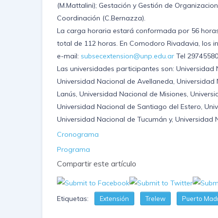
(M.Mattalini); Gestación y Gestión de Organizacione
Coordinación (C.Bernazza).
La carga horaria estará conformada por 56 horas e
total de 112 horas. En Comodoro Rivadavia, los in
e-mail:
subsecextension@unp.edu.ar
Tel 29745580
Las universidades participantes son: Universidad 
Universidad Nacional de Avellaneda, Universidad
Lanús, Universidad Nacional de Misiones, Univers
Universidad Nacional de Santiago del Estero, Unive
Universidad Nacional de Tucumán y, Universidad N
Cronograma
Programa
Compartir este artículo
Etiquetas:
Extensión
Trelew
Puerto Mad