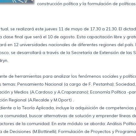
construcción política y la formulación de políticas
tual, se realizará este jueves 11 de mayo de 17.30 a 21.30. El dicta
 clase final que será el 10 de agosto. Esta capacitación libre y grat
á en 12 universidades nacionales de diferentes regiones del país. 
sco, se desarrollará a través de la Secretaría de Extensión de las 
ryn.
pante de herramientas para analizar los fenómenos sociales y polític
ntes temas: Pensamiento Nacional (a cargo de F. Pestanha); Sociedad,
icación y Medios (A.Cardoso y A.Crapanzano); Economía Política -pa
ción Regional (A.Recalde y M.Oport) .
diente a la Teoría Aplicada, incluye la adquisición de competencias
 la comunidad, buscar alternativas de solución y emprender líneas d
ctores de la comunidad: En este módulo se aborda: Análisis Polític
a de Decisiones (M.Bottinelli); Formulación de Proyectos y Program