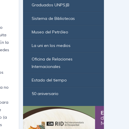
Graduados UNPSJB
Sistema de Bibliotecas
do
Museo del Petróleo
uita
En la
La uni en los medios
Sedes
Oficina de Relaciones
Internacionales
os
Estado del tiempo
ra no
50 aniversario
 para
e
o (a
as