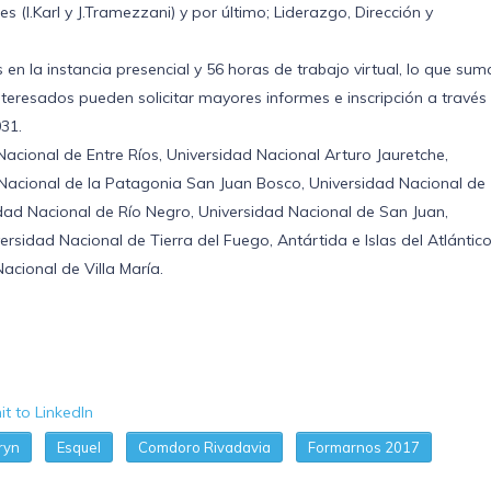
s (I.Karl y J.Tramezzani) y por último; Liderazgo, Dirección y
n la instancia presencial y 56 horas de trabajo virtual, lo que sum
teresados pueden solicitar mayores informes e inscripción a través 
31.
Nacional de Entre Ríos, Universidad Nacional Arturo Jauretche,
 Nacional de la Patagonia San Juan Bosco, Universidad Nacional de
idad Nacional de Río Negro, Universidad Nacional de San Juan,
rsidad Nacional de Tierra del Fuego, Antártida e Islas del Atlántico
acional de Villa María.
ryn
Esquel
Comdoro Rivadavia
Formarnos 2017