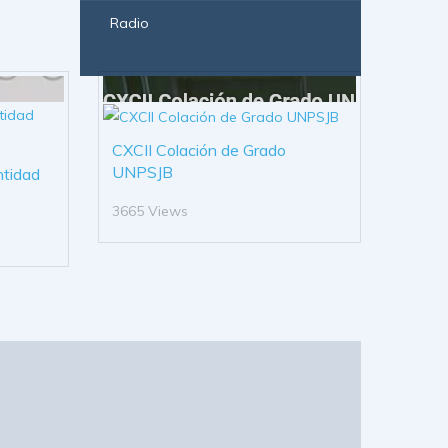
Radio
CXCII Colación de Grado
UNPSJB
ntidad
3665 Views