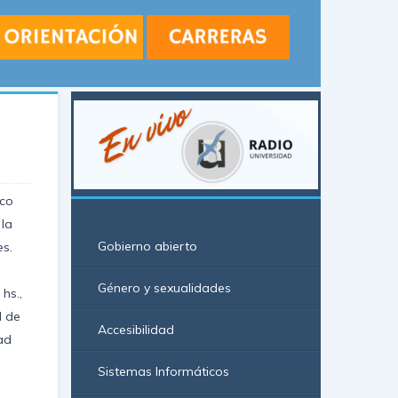
rco
 la
Gobierno abierto
es.
a
Género y sexualidades
hs.,
d de
Accesibilidad
ad
Sistemas Informáticos