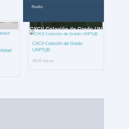
Radio
CXCII Colación de Grado
UNPSJB
ntidad
3635 Views