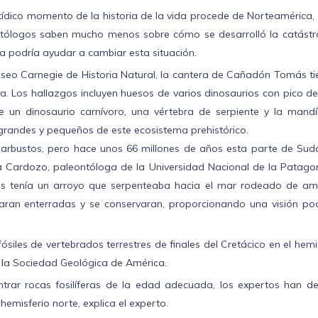
dico momento de la historia de la vida procede de Norteamérica, e
ontólogos saben mucho menos sobre cómo se desarrolló la catástr
a podría ayudar a cambiar esta situación.
o Carnegie de Historia Natural, la cantera de Cañadón Tomás tien
a. Los hallazgos incluyen huesos de varios dinosaurios con pico 
e un dinosaurio carnívoro, una vértebra de serpiente y la man
randes y pequeños de este ecosistema prehistórico.
e arbustos, pero hace unos 66 millones de años esta parte de Sud
 Cardozo, paleontóloga de la Universidad Nacional de la Patagon
enía un arroyo que serpenteaba hacia el mar rodeado de amplia
edaran enterradas y se conservaran, proporcionando una visión 
iles de vertebrados terrestres de finales del Cretácico en el hem
e la Sociedad Geológica de América.
contrar rocas fosilíferas de la edad adecuada, los expertos han
 hemisferio norte, explica el experto.