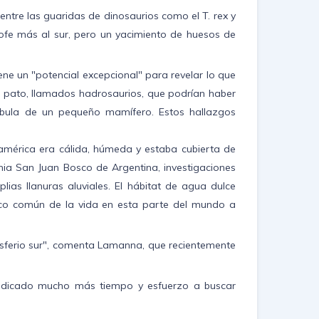
ntre las guaridas de dinosaurios como el T. rex y
ofe más al sur, pero un yacimiento de huesos de
e un "potencial excepcional" para revelar lo que
de pato, llamados hadrosaurios, que podrían haber
díbula de un pequeño mamífero. Estos hallazgos
américa era cálida, húmeda y estaba cubierta de
ia San Juan Bosco de Argentina, investigaciones
s llanuras aluviales. El hábitat de agua dulce
poco común de la vida en esta parte del mundo a
isferio sur", comenta Lamanna, que recientemente
 dedicado mucho más tiempo y esfuerzo a buscar