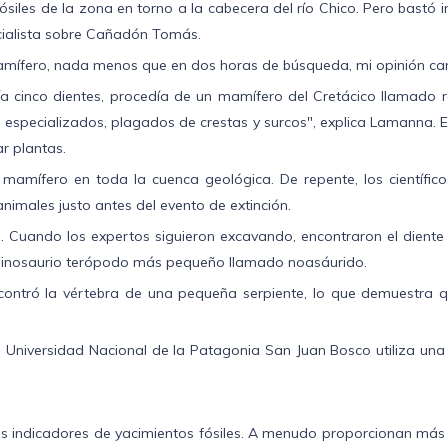
iles de la zona en torno a la cabecera del río Chico. Pero bastó i
ecialista sobre Cañadón Tomás.
mífero, nada menos que en dos horas de búsqueda, mi opinión ca
a cinco dientes, procedía de un mamífero del Cretácico llamado r
te especializados, plagados de crestas y surcos", explica Lamanna. 
ar plantas.
amífero en toda la cuenca geológica. De repente, los científico
animales justo antes del evento de extinción.
vo. Cuando los expertos siguieron excavando, encontraron el diente
 dinosaurio terópodo más pequeño llamado noasáurido.
ntró la vértebra de una pequeña serpiente, lo que demuestra q
niversidad Nacional de la Patagonia San Juan Bosco utiliza una brú
s indicadores de yacimientos fósiles. A menudo proporcionan más 