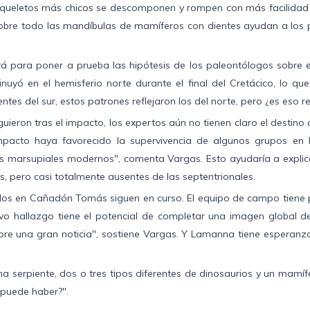
esqueletos más chicos se descomponen y rompen con más facilidad q
bre todo las mandíbulas de mamíferos con dientes ayudan a los pa
á para poner a prueba las hipótesis de los paleontólogos sobre e
uyó en el hemisferio norte durante el final del Cretácico, lo qu
ntes del sur, estos patrones reflejaron los del norte, pero ¿es eso 
ieron tras el impacto, los expertos aún no tienen claro el destino d
 impacto haya favorecido la supervivencia de algunos grupos en 
 marsupiales modernos", comenta Vargas. Esto ayudaría a explic
, pero casi totalmente ausentes de las septentrionales.
lados en Cañadón Tomás siguen en curso. El equipo de campo tiene p
o hallazgo tiene el potencial de completar una imagen global de
pre una gran noticia", sostiene Vargas. Y Lamanna tiene esperan
a serpiente, dos o tres tipos diferentes de dinosaurios y un mamíf
 puede haber?".