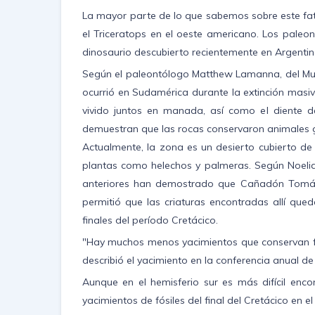
La mayor parte de lo que sabemos sobre este fatí
el Triceratops en el oeste americano. Los pale
dinosaurio descubierto recientemente en Argentin
Según el paleontólogo Matthew Lamanna, del Muse
ocurrió en Sudamérica durante la extinción masiv
vivido juntos en manada, así como el diente d
demuestran que las rocas conservaron animales g
Actualmente, la zona es un desierto cubierto d
plantas como helechos y palmeras. Según Noelia
anteriores han demostrado que Cañadón Tomás t
permitió que las criaturas encontradas allí qu
finales del período Cretácico.
"Hay muchos menos yacimientos que conservan fós
describió el yacimiento en la conferencia anual d
Aunque en el hemisferio sur es más difícil en
yacimientos de fósiles del final del Cretácico en el