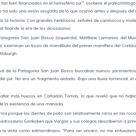
an bien financiados en el hemisferio sur", sostiene el paleontólogo
do ha sido una visión sesgada de lo que ocurrió antes y después del
la historia. Con grandes herbívoros, señales de carnívoros y mate
final de la era de los dinosaurios.
 Patagonia San Juan Bosco (izquierda), Matthew Lamanna, del Muse
a), examinan un trozo de mandíbula del primer mamífero del Cretáci
ttsburgh
onal de la Patagonia San Juan Bosco buscaban nuevos yacimientos 
l pie. No era un fragmento aislado. Bajo una lluvia torrencial, e
hallar más huesos en Cañadón Tomás, lo que reveló que no había u
 de la existencia de una manada.
na porque los dientes de pato son relativamente raros en las roca
adrosaurio Gonkoken que Vargas y sus colegas describieron a princi
a la vista como extraordinario. "Para ser sincero, no me entusias