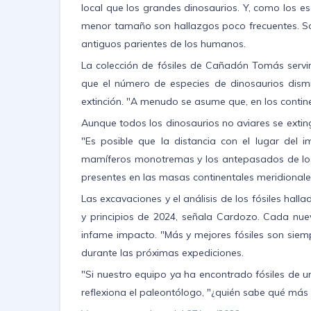
local que los grandes dinosaurios. Y, como los 
menor tamaño son hallazgos poco frecuentes. So
antiguos parientes de los humanos.
La colección de fósiles de Cañadón Tomás servir
que el número de especies de dinosaurios dismin
extinción. "A menudo se asume que, en los contine
Aunque todos los dinosaurios no aviares se extingu
"Es posible que la distancia con el lugar del
mamíferos monotremas y los antepasados de los
presentes en las masas continentales meridionales
Las excavaciones y el análisis de los fósiles hal
y principios de 2024, señala Cardozo. Cada nuev
infame impacto. "Más y mejores fósiles son siem
durante las próximas expediciones.
"Si nuestro equipo ya ha encontrado fósiles de un
reflexiona el paleontólogo, "¿quién sabe qué más